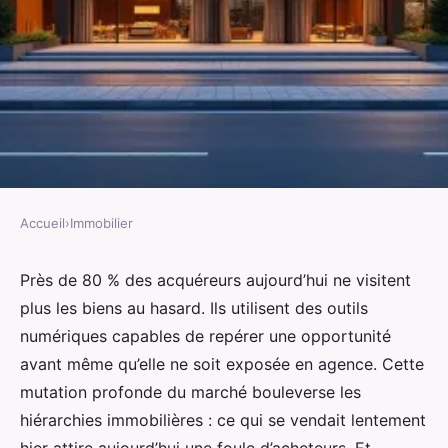
Accueil
›
Immobilier
IMMOBILIER
Quel est le bien immobilier qui
Près de 80 % des acquéreurs aujourd’hui ne visitent
plus les biens au hasard. Ils utilisent des outils
attire tous les regards en 2026 ?
numériques capables de repérer une opportunité
avant même qu’elle ne soit exposée en agence. Cette
Dulce
•
10/05/2026 16:28
•
8 min de lecture
mutation profonde du marché bouleverse les
hiérarchies immobilières : ce qui se vendait lentement