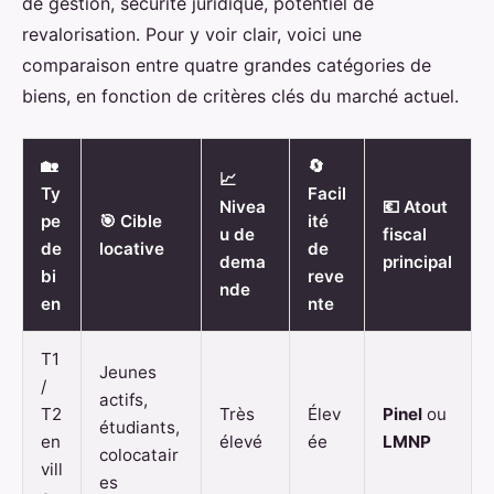
de gestion, sécurité juridique, potentiel de
revalorisation. Pour y voir clair, voici une
comparaison entre quatre grandes catégories de
biens, en fonction de critères clés du marché actuel.
🏡
🔄
📈
Ty
Facil
Nivea
💶 Atout
pe
🎯 Cible
ité
u de
fiscal
de
locative
de
dema
principal
bi
reve
nde
en
nte
T1
Jeunes
/
actifs,
T2
Très
Élev
Pinel
ou
étudiants,
en
élevé
ée
LMNP
colocatair
vill
es