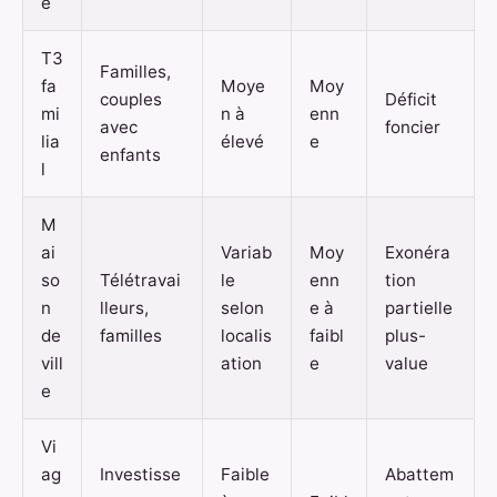
e
T3
Familles,
fa
Moye
Moy
couples
Déficit
mi
n à
enn
avec
foncier
lia
élevé
e
enfants
l
M
ai
Variab
Moy
Exonéra
so
Télétravai
le
enn
tion
n
lleurs,
selon
e à
partielle
de
familles
localis
faibl
plus-
vill
ation
e
value
e
Vi
ag
Investisse
Faible
Abattem