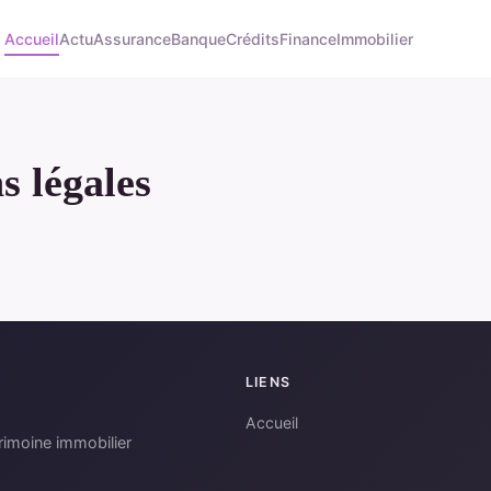
Accueil
Actu
Assurance
Banque
Crédits
Finance
Immobilier
s légales
LIENS
Accueil
rimoine immobilier