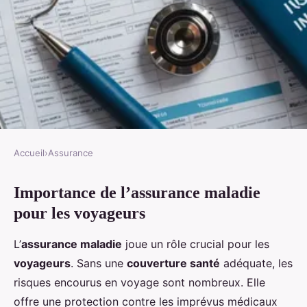
Accueil
›
Assurance
ASSURANCE
Importance de l’assurance maladie
L'assurance maladie pour les
pour les voyageurs
voyageurs : ce qu'il faut savoir
L’
assurance maladie
joue un rôle crucial pour les
Lyana
•
14 février 2025
•
6 min de lecture
voyageurs
. Sans une
couverture santé
adéquate, les
risques encourus en voyage sont nombreux. Elle
offre une protection contre les imprévus médicaux